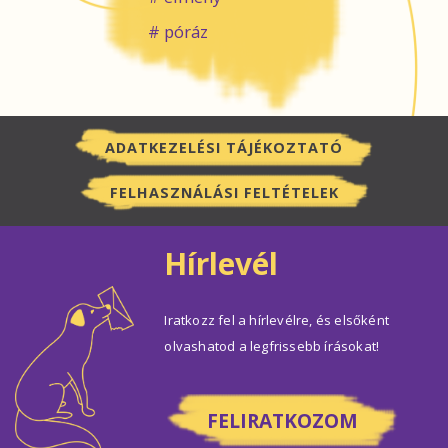
póráz
ADATKEZELÉSI TÁJÉKOZTATÓ
FELHASZNÁLÁSI FELTÉTELEK
Hírlevél
Iratkozz fel a hírlevélre, és elsőként
olvashatod a legfrissebb írásokat!
FELIRATKOZOM