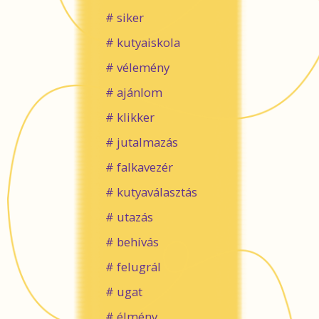
siker
kutyaiskola
vélemény
ajánlom
klikker
jutalmazás
falkavezér
kutyaválasztás
utazás
behívás
felugrál
ugat
élmény