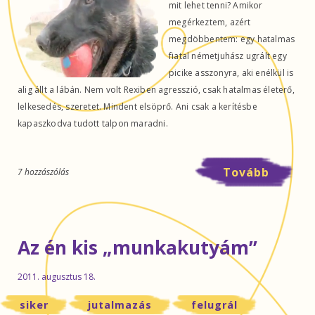
mit lehet tenni? Amikor
megérkeztem, azért
megdöbbentem: egy hatalmas
fiatal németjuhász ugrált egy
picike asszonyra, aki enélkül is
alig állt a lábán. Nem volt Rexiben agresszió, csak hatalmas életerő,
lelkesedés, szeretet. Mindent elsöprő. Ani csak a kerítésbe
kapaszkodva tudott talpon maradni.
Tovább
7 hozzászólás
Az én kis „munkakutyám”
2011. augusztus 18.
siker
jutalmazás
felugrál