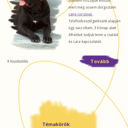
mentem hozzájuk először,
mert még sosem dolgoztam
cane corsóval
.
Telefonbeszélgetésünk alapján
úgy saccoltam, 3 hónap alatt
élhetővé tudjuk tenni a család
és Lara kapcsolatát.
Tovább
9 hozzászólás
Témakörök