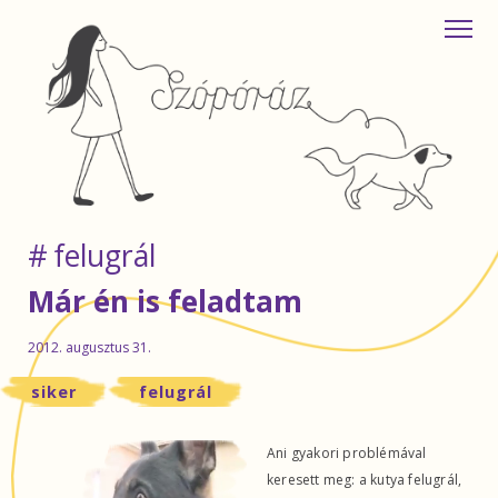
felugrál
Már én is feladtam
2012. augusztus 31.
siker
felugrál
Ani gyakori problémával
keresett meg: a kutya felugrál,