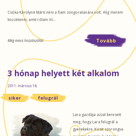
Csóka Károlyné Márti néni a fiam zongoratanára volt. Alig merem
közzétenni, amit rólam írt...
Tovább
Még nincs hozzászólás
3 hónap helyett két alkalom
2011. március 18.
siker
felugrál
Lara gazdája azzal keresett
meg, hogy Lara felugrál a
gyerekekre. Kicsit szorongva