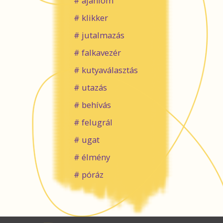
ajánlom
klikker
jutalmazás
falkavezér
kutyaválasztás
utazás
behívás
felugrál
ugat
élmény
póráz