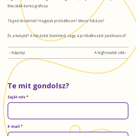
Macskák koreográfusa.
Téged dicsértek? Hagytak próbálkozni? Mersz hibázni?
És a kutyád? A hibázást bünteted, vagy a próbálkozást jutalmazod?
‹ Nápolyi
A legfrissebb cikk ›
Te mit gondolsz?
Saját név
*
E-mail
*