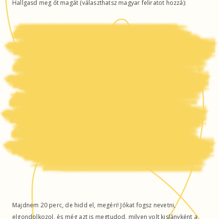
Hallgasd meg őt magát (választhatsz magyar feliratot hozzá):
Majdnem 20 perc, de hidd el, megéri! Jókat fogsz nevetni,
elgondolkozol, és még azt is megtudod, milyen volt kislányként a